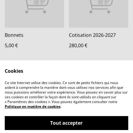
Bonnets
Cotisation 2026-2027
5,00 €
280,00 €
Cookies
Ce site Internet utilise des cookies. Ce sont de petits fichiers qui nous
aident à comprendre la manière dont vous utilisez nos services afin que
nous puissions améliorer votre expérience. Vous pouvez en savoir plus sur
Contactez-nous
Conditions
ces cookies et contrôler la façon dont ils sont utilisés en cliquant sur
Politique de
Politique de cookies
« Paramètres des cookies ». Vous pouvez également consulter notre
confidentialité
Politique en matière de cookies
.
Tout accepter
©
2026
Club de Natation de Bastogne